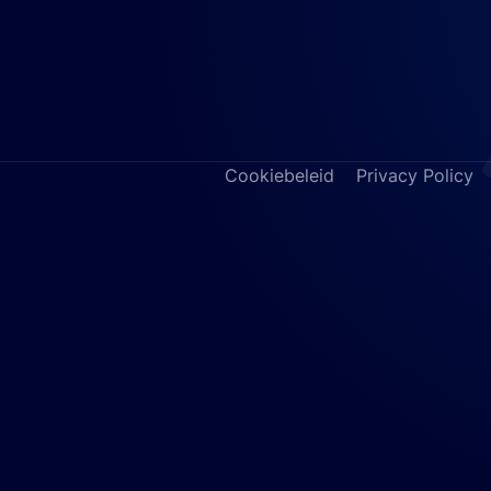
de verlichting?
a toegankelijkheid?
ten?
dsisolatie?
ig?
ijn?
Cookiebeleid
Privacy Policy
f eisen waar we rekening mee moeten houden?
eringssysteem met een one-touch nivelleringsfunctie? Dit zo
jft tijdens het werk.
aar sales@coxx.nl. Wij maken graag een vrijblijvend voors