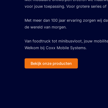
voor jouw toepassing. Voor grotere series of 
Met meer dan 100 jaar ervaring zorgen wij dat
de wereld van morgen.
Van foodtruck tot minibusvloot, jouw mobilitei
Welkom bij Coxx Mobile Systems.
Bekijk onze producten
X-Low Modulair Chassis
.
Mobiele Kantoren
.