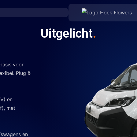
Uitgelicht
.
basis voor
lexibel.
Plug &
EV) en
f), met
jfswagens en