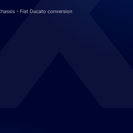
uigen
.
ission
.