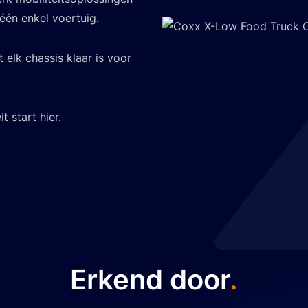
één enkel voertuig.
 elk chassis klaar is voor
t start hier.
Speciale Voert
L-City Zero Em
Erkend door
.