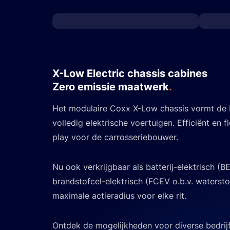
X-Low Electric chassis cabines
Zero emissie maatwerk
.
Het modulaire Coxx X-Low chassis
vormt de 
volledig elektrische
voertuigen. Efficiënt en f
play voor de carrosseriebouwer.
Nu ook verkrijgbaar als batterij-
elektrisch (B
brandstofcel-elektrisch
(FCEV o.b.v. watersto
maximale
actieradius voor elke rit.
Ontdek de mogelijkheden voor diverse
bedri