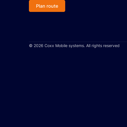
- Heeft u specifieke eisen aan 
Plan route
- Zijn er specifieke wensen qu
- Zijn er temperatuurvoorschrif
- Wat zijn de eisen aan de gelui
- Is een 5G-router met wifi nod
- Moet er een toilet aanwezig z
© 2026 Coxx Mobile systems. All rights reserved
- Wenst u een luifel?
- Zijn er nog andere wensen o
- Wilt u een hydraulisch nivell
staat en het voertuig stabiel bli
Stuur uw wensen en behoeften n