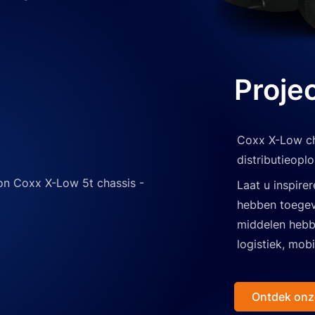
Proje
Coxx X-Low ch
distributieoplo
Laat u inspire
hebben toegev
middelen hebb
logistiek, mobi
Ontdek onz