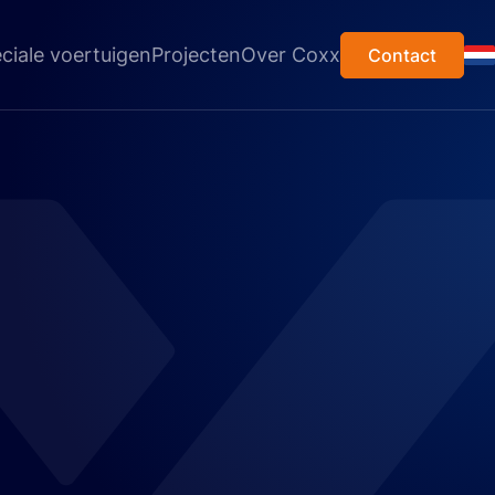
ciale voertuigen
Projecten
Over Coxx
Contact