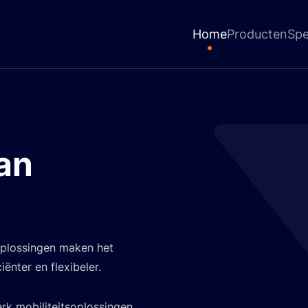
Home
Producten
Spe
an
oplossingen maken het
ënter en flexibeler.
k mobiliteitsoplossingen