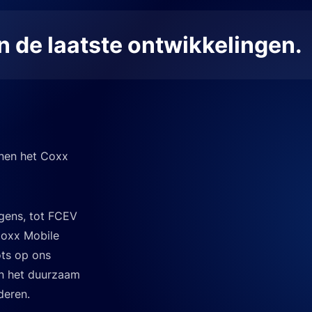
an de laatste ontwikkelingen.
nnen het Coxx
gens, tot FCEV
Coxx Mobile
ots op ons
in het duurzaam
deren.