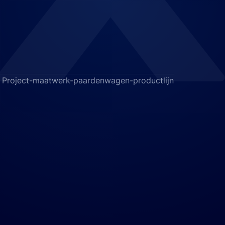
Project-maatwerk-paardenwagen-productlijn
rgt ervoor dat u altijd waterpas
tel voor u.