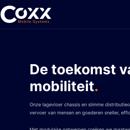
De toekomst v
mobiliteit
.
Onze lagevloer chassis en slimme distributie
vervoer van mensen en goederen sneller, effici
Met modulaire ontwerpen creëren we maatwer