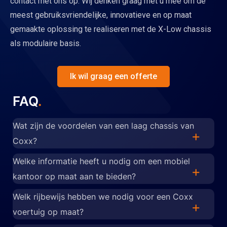
contact met ons op. Wij denken graag met u mee om de
meest gebruiksvriendelijke, innovatieve en op maat
gemaakte oplossing te realiseren met de X-Low chassis
als modulaire basis.
Ik wil graag een offerte
FAQ
.
Wat zijn de voordelen van een laag chassis van
Coxx?
Een Coxx X-Low chassis is ontworpen om optimaal
Welke informatie heeft u nodig om een mobiel
te passen bij de toepassing van uw voertuig. U zult
kantoor op maat aan te bieden?
effectiever werken en een groter rendement per
Een mobiel kantoor op een Coxx X-Low chassis
Welk rijbewijs hebben we nodig voor een Coxx
voertuig behalen dan met een one-size-fits-all
wordt op maat gemaakt om aan al uw wensen te
voertuig op maat?
oplossing. U zult de X-Low slogan 'sneller laden,
voldoen. Om u een voorstel te kunnen doen, hebben